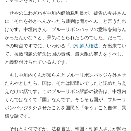
せやのにわざわざ中垣内健治裁判長が、被告の今井さん
に「それを外さへんかったら裁判は開かへん」と言うたわ
けです。中垣内さん、ブルーリボンバッジの意味を知らん
かったんかな？と、呆気にとられたものでした。だって、
その時点ですでに、いわゆる「
北朝鮮人権法
」が出来てい
て、拉致問題の解決は国の責務、最大限の努力をすべし、
と義務付けられているんです。
もし中垣内くんが知らんとブルーリボンバッジを外させ
たんやとしたら、国は、それは間違いでしたと認めたらえ
えだけの話です。このブルーリボン訴訟の被告は、中垣内
くんではなくて「国」なんです。そもそも国が、ブルーリ
ボンバッジを外させたことを国民と「争う」こと自体、異
様な話です。
それとも何ですか、法務省は、韓国・朝鮮人さまが関わ