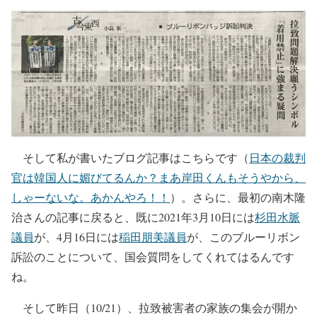
そして私が書いたブログ記事はこちらです（
日本の裁判
官は韓国人に媚びてるんか？まあ岸田くんもそうやから、
しゃーないな。あかんやろ！！
）。さらに、最初の南木隆
治さんの記事に戻ると、既に2021年3月10日には
杉田水脈
議員
が、4月16日には
稲田朋美議員
が、このブルーリボン
訴訟のことについて、国会質問をしてくれてはるんです
ね。
そして昨日（10/21）、拉致被害者の家族の集会が開か