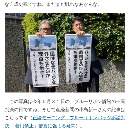
な自虐史観ですね。まだまだ戦わなあかんな。
この写真は今年５月３１日の、ブルーリボン訴訟の一審
判決の日ですね。そして産経新聞の小島新一さんの記事は
こちらです（
正論モーニング ブルーリボンバッジ訴訟判
決 「着用禁止」措置に強まる疑問
）。