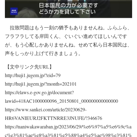
拉致問題はもう一刻の猶予もありませんね。ふらふら、
フラフラしてる岸田くん、ぐいぐい進めてほしいんです
が、もう心配しかありませんね。せめて私ら日本国民は、
声をしっかり上げて行きましょう。
【文中リンク先URL】
http://huji1.jugem.jp/?eid=79
http://huji1.jugem.jp/?month=202101
https://elaws.e-gov.go.jp/document?
lawid=418AC1000000096_20150801_000000000000000
https://www.sankei.com/article/20230629-
HR6VANIEURJ2FKTTNRRE3JNUFE/?346676
https://naniwakawaraban.jp/2023/06/29/%e6%97%a5%e6%9c%a
c%e3%81%ae%e8%a3%81%e5%88%a4%e5%ae%98%e3%81%