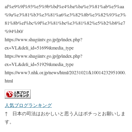
af%e9%9f%93%e5%9b%bd%e4%ba%ba%e3%81%ab%e5%aa
%9a%e3%81%b3%e3%81%a6%e3%82%8b%e3%82%93%e3%
81%8b%ef%bc%9f%e3%81%be%e3%81%82%e5%b2%b8%e7
%94%b0/
https://www.shugiintv.go.jp/jp/index.php?
ex=VL&deli_id=51699&media_type
https://www.shugiintv.go.jp/jp/index.php?
ex=VL&deli_id=51929&media_type
https://www3.nhk.or.jp/news/html/20231021/k10014232951000.
html
人気ブログランキング
↑ 日本の司法はおかしいと思う人はポチっとお願いしま
す。