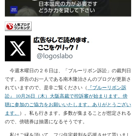
今週木曜日の２６日は、「ブルーリボン訴訟」の裁判日
です。原告のお一人である南木隆治さんのブログが更新さ
れていますので、是非ご覧ください（
『ブルーリボン訴
訟』 10月26日（木）大阪高裁で控訴審が始まります。傍
聴に参加のご協力をお願いいたします。ありがとうござい
ます。
）。私も行きます。多数が集まることが想定される
ので、傍聴券は抽選になるそうです。
私はご縁を頂いて、フジ住宅裁判を応援させて貰いまし