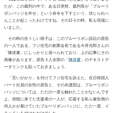
たが、この裁判の中で、ある日突然、裁判長が「ブルーリ
ボンバッジを外せ」という命令を下すという、信じられへ
んことが起こったわけですね。その日その時、私も現場に
いました。
その時の生々しい様子は、このブルーリボン訴訟の原告
の一人である、フジ住宅の創業会長である今井光郎さんの
「陳述書」にしっかりと述べられており、上の記事にその
画像があります。原告３人全部の「
陳述書
」のテキストデ
ータリンクも貼っておきましょう。
「言いがかり」を付けてフジ住宅を訴えた、在日韓国人
パート社員の女性の原告と、その弁護団は、ブルーリボン
バッジについては、ただの一度も触れたことがないんです
よ。傍聴に来てた支援者の一人が、応援する私ら被告側の
何人かが着けていたブルーリボンバッジに、ただ一度、イ
チャモンを付けただけでした。