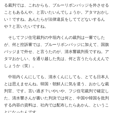
る裁判では、これからも、ブルーリボンバッジを外させる
こともあるんや、と言いたいんでしょうか。アタマおかし
い！ですね。あんたらが法律違反をしててどないするん
や？と言いたいですね。
そしてフジ住宅裁判の中垣内くんの裁判は一審でした
が、何と控訴審では、ブルーリボンバッジに加えて、国旗
バッジまで外せ、と言うたのが、清水響裁判長ですね。ア
タマおかしい、を通り越した先は、何と言うたらええんで
しょうか（笑）。
中垣内くんにしても、清水くんにしても、とても日本人
とは思えませんね。韓国・朝鮮人に気を遣う、おかしな裁
判官、です。言い過ぎ？いやいや、フジ住宅裁判で確定し
た、清水響さんが書いた判決では何と、中国や韓国を批判
する内容の資料は、社内では配布したらあかん、というこ
とになったんです。