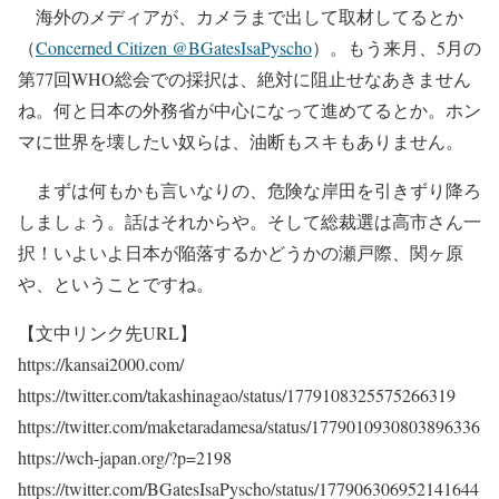
海外のメディアが、カメラまで出して取材してるとか
（
Concerned Citizen @BGatesIsaPyscho
）。もう来月、5月の
第77回WHO総会での採択は、絶対に阻止せなあきません
ね。何と日本の外務省が中心になって進めてるとか。ホン
マに世界を壊したい奴らは、油断もスキもありません。
まずは何もかも言いなりの、危険な岸田を引きずり降ろ
しましょう。話はそれからや。そして総裁選は高市さん一
択！いよいよ日本が陥落するかどうかの瀬戸際、関ヶ原
や、ということですね。
【文中リンク先URL】
https://kansai2000.com/
https://twitter.com/takashinagao/status/1779108325575266319
https://twitter.com/maketaradamesa/status/1779010930803896336
https://wch-japan.org/?p=2198
https://twitter.com/BGatesIsaPyscho/status/177906306952141644