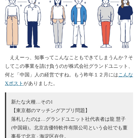
ええーっ、知事ってこんなこともできてしまうんか？そ
してこの事業を請け負うのが株式会社グランドユニット、
何と「中国」人の経営ですね。もう昨年１２月には
こんな
Xポスト
がありました。
新たな火種…その1
【東京都のマッチングアプリ問題】
落札したのは…グランドユニット社代表者は龍 慧子
(中国籍)。北京吉優特軟件有限公司という会社でも董
事長で北京 · 海淀区在住。