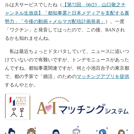
ルは大サービスでしたね（
【第72回 06/23 山口敬之チ
ャンネル生放送】「都知事選と日本メディアを支配する裏
勢力」「今後の動画＋メルマガ配信計画発表」
）。一度
「ワクチン」と発音してはったので、この後、BANされ
るかも知れませんね。
私は最近ちょっとドタバタしていて、ニュースに追いつ
けていないので有難いですが、トンデモニュースがあった
んですね。都知事選関連ですが、何と小池百合子の東京都
で、都の予算で「婚活」のための
マッチングアプリを提供
するんやとか。