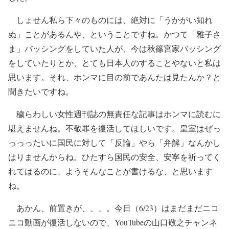
しょせん私ら下々のものには、絶対に「うかがい知れ
ぬ」ことがあるんや、ということですね。かつて「雅子さ
ま」バッシングをしていた人が、今は秋篠宮家バッシング
をしていたりとか、とても日本人のすることやないと私は
思います。それ、ホンマに目の前であんたは見たんか？と
聞きたいですね。
穢らわしい女性週刊誌の無責任な記事はホンマに読むに
堪えませんね。不敬罪を復活してほしいです。皇室はぜっ
っっったいに国民に対して「反論」やら「弁解」なんかし
はりませんからね。ひたすら国民の安全、安寧を祈ってく
れてはるのに、ようそんなことが書けるな、と思います
ね。
あかん、前置きが、、、。今日（6/23）はまだまだニコ
ニコ動画が復活しないので、YouTubeの山口敬之チャンネ