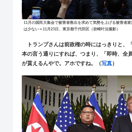
11月の国民大集会で被害者救出を求めて気勢を上げる被害者
は少ない＝11月23日、東京都千代田区（岩崎叶汰撮影）
トランプさんは前政権の時にはっきりと、「
本の言う通りにすれば、つまり、「即時、全
が貰えるんやで。アホですね。（
写真
）