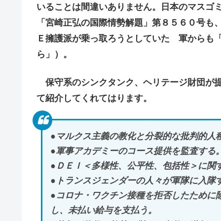
いることは間違いありません。日本のマスゴ
「宮崎正弘の国際情勢解題」第８５６０号も
Ｅ擁護派が乗っ取ろうとしていた 軍からも
ら」）。
保守系のシンクタンク、ヘリテージ財団が提
て紹介してくれてはります。
●マルクス主義の教化と分裂的な批判的人
●軍事アカデミーのコース提供を監査する
●ＤＥＩ＜多様性、公平性、包括性＞に関
●トランスジェンダーの人々が軍隊に入隊
●コロナ・ワクチン接種を拒否したために
し、未払い給与を支払う。