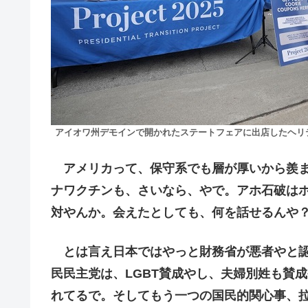
アイオワ州デモインで開かれたステートフェアに出店したヘリテージ財団（８月14
アメリカって、保守系でも層が厚いから羨ま
ナワクチンも、さいなら、やで。アホ石破は
対やんか。会えたとしても、何を話せるんや
とは言え日本ではやっと財務省が悪者やと認
民民主党は、LGBT賛成やし、夫婦別姓も賛
れてるで。そしてもう一つの国民的関心事、