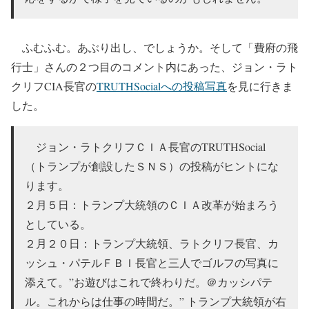
ふむふむ。あぶり出し、でしょうか。そして「費府の飛
行士」さんの２つ目のコメント内にあった、ジョン・ラト
クリフCIA長官の
TRUTHSocialへの投稿写真
を見に行きま
した。
ジョン・ラトクリフＣＩＡ長官のTRUTHSocial
（トランプが創設したＳＮＳ）の投稿がヒントにな
ります。
２月５日：トランプ大統領のＣＩＡ改革が始まろう
としている。
２月２０日：トランプ大統領、ラトクリフ長官、カ
ッシュ・パテルＦＢＩ長官と三人でゴルフの写真に
添えて。”お遊びはこれで終わりだ。＠カッシパテ
ル。これからは仕事の時間だ。” トランプ大統領が右