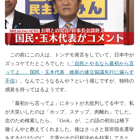
この前にこの人は、トンデモ発言をしていて、日本中が
ズッコケてたところでした（
「自民とやるなら最初から言
ってよ…」国民・玉木代表 維新の連立協議先行に漏らす
不信
）。なんでこうなるんや？という感じですが、独特の
感覚を持ってはるようです。
「最初から言ってよ」にネットが大批判してる中で、私
が大笑いしたのは「ホップ、ステップ、肉離れ」でした。
念のため検索したら、「Grok」が、この語の初出は橋下
徹くんやと教えてくれました。後はさっさと首班指名選挙
をするだけなのに、立憲がその日程決めを妨害してると