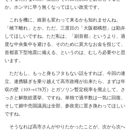
か。ホンマに早う無くなってほしい政党です。
これを機に、維新も変わって来るかも知れませんね。
「橋下離れ」とか。ただ、三度目の「大阪都構想」は勘弁
してほしいですね。ただ私は、「副首都」というより、過
度な中央集中を避ける、そのために莫大なお金を投じて、
首都直下型地震に備える、というのは、むしろ必要やと思
います。
ただもし、もっと身もフタもない話をすれば、今回の連
立、連携騒ぎを乗り越えて高市政権が出来たら、まずは年
収の壁（103→178万）とガソリン暫定税率を廃止して、さ
っさと解散総選挙、ですね。単独で過半数は一気に回復、
そして媚中売国議員は全部、参政党に置き換わってほしい
ですね。
そうなれば高市さんがやりたかったことが、次から次へ