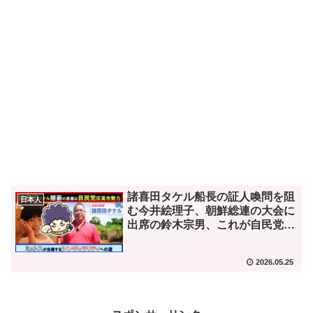
諸喜田タケル船長の証人喚問を阻
日本人
む今井絵理子、朝鮮総連の大会に
出席の鈴木宗男、これが自民党
か。
2026.05.25