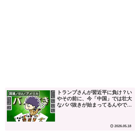
トランプさんが習近平に負け？い
国連／EU／アメリカ
やその前に、今「中国」では壮大
なババ抜きが始まってるんやで。
※追記
2026.05.18