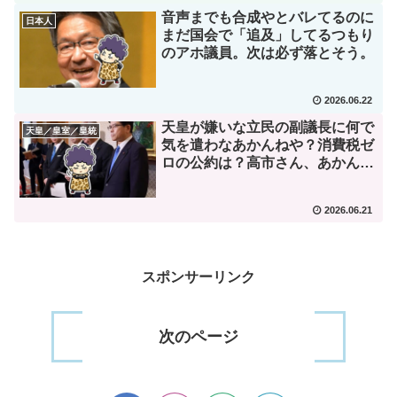
音声までも合成やとバレてるのに
日本人
まだ国会で「追及」してるつもり
のアホ議員。次は必ず落とそう。
2026.06.22
天皇が嫌いな立民の副議長に何で
天皇／皇室／皇統
気を遣わなあかんねや？消費税ゼ
ロの公約は？高市さん、あかん
で。
2026.06.21
スポンサーリンク
次のページ