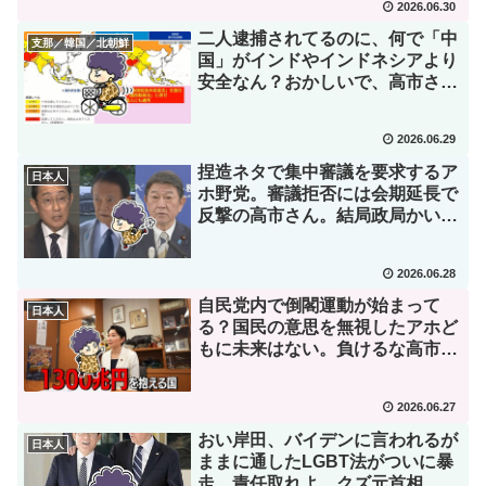
2026.06.30
二人逮捕されてるのに、何で「中
支那／韓国／北朝鮮
国」がインドやインドネシアより
安全なん？おかしいで、高市さ
ん。
2026.06.29
捏造ネタで集中審議を要求するア
日本人
ホ野党。審議拒否には会期延長で
反撃の高市さん。結局政局かい
な。
2026.06.28
自民党内で倒閣運動が始まって
日本人
る？国民の意思を無視したアホど
もに未来はない。負けるな高市さ
ん。
2026.06.27
おい岸田、バイデンに言われるが
日本人
ままに通したLGBT法がついに暴
走。責任取れよ、クズ元首相。