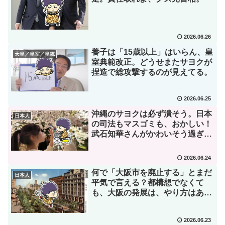
2026.06.26
養子は「15歳以上」はいらん、皇
天皇／皇室／皇統
室典範改正。どうせまたサヨクが
捏造で総攻撃するのが見えてる。
2026.06.25
沖縄のサヨクは必ず潰そう。日本
日本人
の司法もマスゴミも、おかしい！
武石知華さんがかわいそう過ぎ
る！
2026.06.24
何で「大阪市を廃止する」とまだ
日本人
平気で言える？都構想でなくて
も、大阪の発展は、やり方はある
で。
2026.06.23