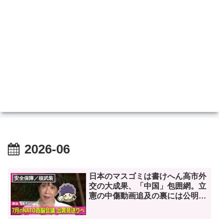
2026-06
日本のマスゴミは書けへん高市外
安全保障／核武装
交の大成果、「中国」包囲網。立
憲の中傷動画追及の裏には公明
党。