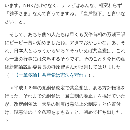
います。NHKだけやなく、テレビはみんな、相変わらず
「雅子さま」なんて言うてますね。「皇后陛下」と言いな
さい、と。
そして、あちら側の人たちは早くも安倍首相の万歳三唱
にピーピー言い始めましたね。アタマおかしいな。あ、そ
れ、日本人とちゃうからやろ？そういえば共産党は、これ
ら一連の行事には欠席するそうです。そのことを今日の産
経新聞論説副委員長の榊原智さんが批判してはりました
（
「【一筆多論】共産党は憲法を守れ」
）。
＜平成１６年の党綱領改定で共産党は、ある方針転換を
行った。それまでの綱領は「君主制の廃止」を掲げていた
が、改定綱領は「天皇の制度は憲法上の制度」と位置付
け、現憲法の「全条項をまもる」と、初めて打ち出した。
＞