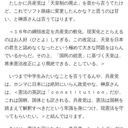
たしかに共産党は「天皇制の廃止」を昔から言うてたけ
ど、これでソフト路線に変更したんかな？と思うのは甘
い、と榊原さんは言うてはります。
＜１６年の綱領改定を共産党の軟化、現実化ととらえる
のはお人好（ひとよ）しすぎる。この改定は、天皇を日本
の君主と認めなくなったという極めて大きな問題をはらん
でいるからだ。その上、「国民の総意」に基づく天皇は、
将来憲法改正により廃絶できる、としている。＞
いつまで中学生みたいなことを言うてるんや、共産党
は。ホンマに日本には絶対にいらん政党やな。榊原さん
は、＜憲法の英訳は「ｃｏｎｓｔｉｔｕｔｉｏｎ」だが、
これは国柄、国体とも訳される。共産党は、憲法は国柄を
踏まえて解釈すべきだという常識を身につけ、現憲法を守
ってもらいたい。＞と結んではります。