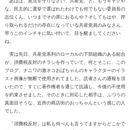
あはは、憲法を守りなさい、共産党、と。もうギャグや
な。民主的に選挙で選ばれたわけでも何でもない委員長の
志位くん、いつまでその席におるんや？そしてもはや、搾
り取られるだけの存在になっている共産党員のみなさん、
早うこのインチキに気い付いて、目を醒ましてください
ね。
実は先日、共産党系列のローカルの下部組織のある組合
が、消費税反対のチラシを作っていて、何とそこに、この
ブログ、ナニワの激オコおばちゃんのキャラクターのイラ
スト画像が無断で使用されてました。読者さんの通報を頂
いたので、すぐに著作権者を通じて抗議し、今後の不使用
を約束させました。そのときに対応した相手は、ふつうの
真面目そうな、近所の商店街のおっちゃんという感じの人
でした。
「消費税反対」は私も何べんも言うてますからどこかで