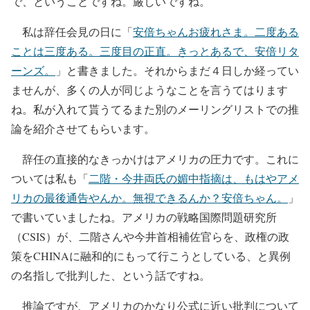
で、ということですね。厳しいですね。
私は辞任会見の日に「
安倍ちゃんお疲れさま。二度ある
ことは三度ある。三度目の正直。きっとあるで、安倍リタ
ーンズ。
」と書きました。それからまだ４日しか経ってい
ませんが、多くの人が同じようなことを言うてはります
ね。私が入れて貰うてるまた別のメーリングリストでの推
論を紹介させてもらいます。
辞任の直接的なきっかけはアメリカの圧力です。これに
ついては私も「
二階・今井両氏の媚中指摘は、もはやアメ
リカの最後通告やんか。無視できるんか？安倍ちゃん。
」
で書いていましたね。アメリカの戦略国際問題研究所
（CSIS）が、二階さんや今井首相補佐官らを、政権の政
策をCHINAに融和的にもって行こうとしている、と異例
の名指しで批判した、という話ですね。
推論ですが、アメリカのかなり公式に近い批判について