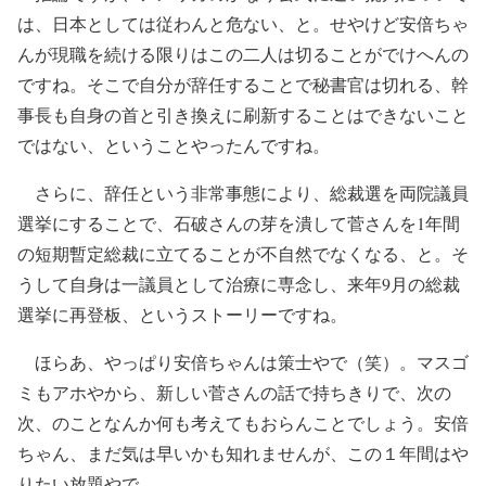
は、日本としては従わんと危ない、と。せやけど安倍ちゃ
んが現職を続ける限りはこの二人は切ることがでけへんの
ですね。そこで自分が辞任することで秘書官は切れる、幹
事長も自身の首と引き換えに刷新することはできないこと
ではない、ということやったんですね。
さらに、辞任という非常事態により、総裁選を両院議員
選挙にすることで、石破さんの芽を潰して菅さんを1年間
の短期暫定総裁に立てることが不自然でなくなる、と。そ
うして自身は一議員として治療に専念し、来年9月の総裁
選挙に再登板、というストーリーですね。
ほらあ、やっぱり安倍ちゃんは策士やで（笑）。マスゴ
ミもアホやから、新しい菅さんの話で持ちきりで、次の
次、のことなんか何も考えてもおらんことでしょう。安倍
ちゃん、まだ気は早いかも知れませんが、この１年間はや
りたい放題やで。