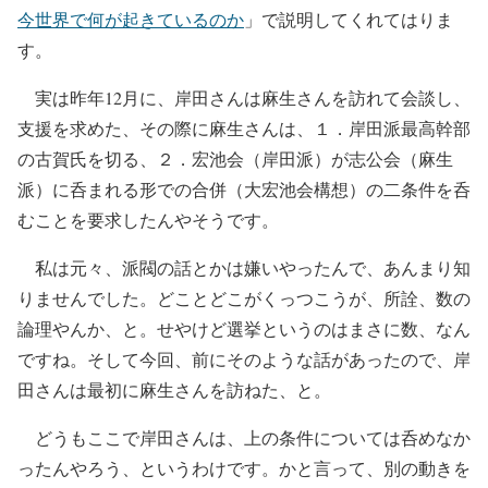
今世界で何が起きているのか
」で説明してくれてはりま
す。
実は昨年12月に、岸田さんは麻生さんを訪れて会談し、
支援を求めた、その際に麻生さんは、１．岸田派最高幹部
の古賀氏を切る、２．宏池会（岸田派）が志公会（麻生
派）に呑まれる形での合併（大宏池会構想）の二条件を呑
むことを要求したんやそうです。
私は元々、派閥の話とかは嫌いやったんで、あんまり知
りませんでした。どことどこがくっつこうが、所詮、数の
論理やんか、と。せやけど選挙というのはまさに数、なん
ですね。そして今回、前にそのような話があったので、岸
田さんは最初に麻生さんを訪ねた、と。
どうもここで岸田さんは、上の条件については呑めなか
ったんやろう、というわけです。かと言って、別の動きを