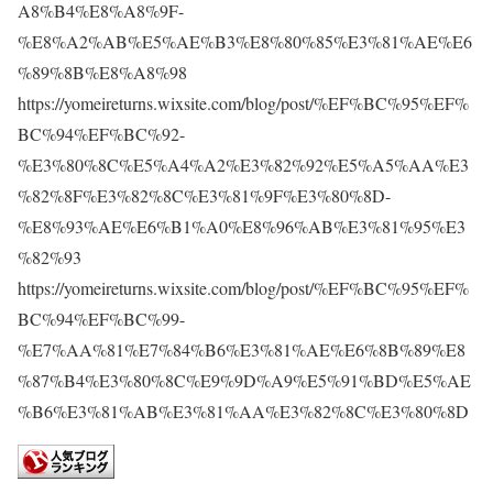
A8%B4%E8%A8%9F-
%E8%A2%AB%E5%AE%B3%E8%80%85%E3%81%AE%E6
%89%8B%E8%A8%98
https://yomeireturns.wixsite.com/blog/post/%EF%BC%95%EF%
BC%94%EF%BC%92-
%E3%80%8C%E5%A4%A2%E3%82%92%E5%A5%AA%E3
%82%8F%E3%82%8C%E3%81%9F%E3%80%8D-
%E8%93%AE%E6%B1%A0%E8%96%AB%E3%81%95%E3
%82%93
https://yomeireturns.wixsite.com/blog/post/%EF%BC%95%EF%
BC%94%EF%BC%99-
%E7%AA%81%E7%84%B6%E3%81%AE%E6%8B%89%E8
%87%B4%E3%80%8C%E9%9D%A9%E5%91%BD%E5%AE
%B6%E3%81%AB%E3%81%AA%E3%82%8C%E3%80%8D