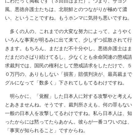
にわたって掲載です（３回目はまだ）。つまり、サヨク
風、悪徳弁護士たちは、北朝鮮とのつながりが極めて濃
い、ということですね。もうホンマに気持ち悪いですね。
多くの人の、これまでの大変な努力によって、ようやく
いろんな事実が明るみに出て来て、少しずつ拡散されて行
きます。もちろん、まだまだ不十分やし、悪徳弁護士はま
だまだのさばり続けてるし、少なくとも余命関連の懲戒請
求裁判では、国民の権利として懲戒請求をしただけで、５
０万円の、ありもしない「損害」賠償判決が、最高裁まで
グルになって「数多く」下されてしもてるわけですね。
明らかに、「覚醒」した日本人に対する攻撃やと考えん
とあきませんね。そうです、裁判所さえも、何の罪もない
一般の日本人を攻撃してるわけですね。私ら日本人は、知
ったからには黙ってたらあかん。彼らが一番コワいのは、
「事実が知られること」ですからね。