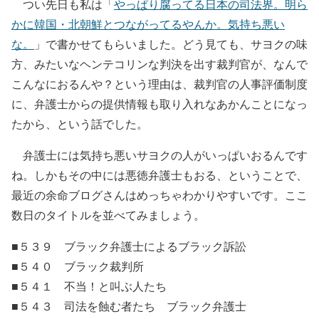
つい先日も私は「
やっぱり腐ってる日本の司法界。明ら
かに韓国・北朝鮮とつながってるやんか。気持ち悪い
な。
」で書かせてもらいました。どう見ても、サヨクの味
方、みたいなヘンテコリンな判決を出す裁判官が、なんで
こんなにおるんや？という理由は、裁判官の人事評価制度
に、弁護士からの提供情報も取り入れなあかんことになっ
たから、という話でした。
弁護士には気持ち悪いサヨクの人がいっぱいおるんです
ね。しかもその中には悪徳弁護士もおる、ということで、
最近の余命ブログさんはめっちゃわかりやすいです。ここ
数日のタイトルを並べてみましょう。
■５３９ ブラック弁護士によるブラック訴訟
■５４０ ブラック裁判所
■５４１ 不当！と叫ぶ人たち
■５４３ 司法を蝕む者たち ブラック弁護士