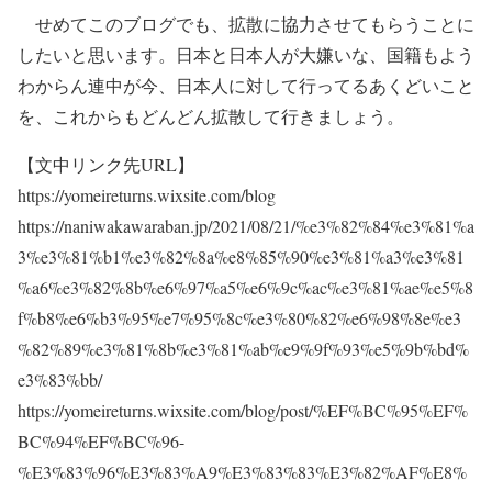
せめてこのブログでも、拡散に協力させてもらうことに
したいと思います。日本と日本人が大嫌いな、国籍もよう
わからん連中が今、日本人に対して行ってるあくどいこと
を、これからもどんどん拡散して行きましょう。
【文中リンク先URL】
https://yomeireturns.wixsite.com/blog
https://naniwakawaraban.jp/2021/08/21/%e3%82%84%e3%81%a
3%e3%81%b1%e3%82%8a%e8%85%90%e3%81%a3%e3%81
%a6%e3%82%8b%e6%97%a5%e6%9c%ac%e3%81%ae%e5%8
f%b8%e6%b3%95%e7%95%8c%e3%80%82%e6%98%8e%e3
%82%89%e3%81%8b%e3%81%ab%e9%9f%93%e5%9b%bd%
e3%83%bb/
https://yomeireturns.wixsite.com/blog/post/%EF%BC%95%EF%
BC%94%EF%BC%96-
%E3%83%96%E3%83%A9%E3%83%83%E3%82%AF%E8%