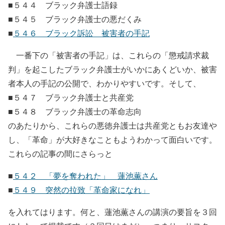
■５４４ ブラック弁護士語録
■５４５ ブラック弁護士の悪だくみ
■
５４６ ブラック訴訟 被害者の手記
一番下の「被害者の手記」は、これらの「懲戒請求裁
判」を起こしたブラック弁護士がいかにあくどいか、被害
者本人の手記の公開で、わかりやすいです。そして、
■５４７ ブラック弁護士と共産党
■５４８ ブラック弁護士の革命志向
のあたりから、これらの悪徳弁護士は共産党ともお友達や
し、「革命」が大好きなこともようわかって面白いです。
これらの記事の間にさらっと
■
５４２ 「夢を奪われた」 蓮池薫さん
■
５４９ 突然の拉致「革命家になれ」
を入れてはります。何と、蓮池薫さんの講演の要旨を３回