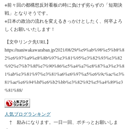
※前々回の都構想反対看板の時に負けず劣らずの「短期決
戦」となりそうです。
※日本の政治の流れを変えるきっかけとしたく、何卒よろ
しくお願いいたします！
【文中リンク先URL】
https://naniwakawaraban.jp/2021/08/29/%e9%ab%98%e5%b8%8
2%e6%97%a9%e8%8b%97%e3%81%95%e3%82%93%e3%82
%92%e7%b7%8f%e7%90%86%e5%a4%a7%e8%87%a3%e3%8
1%ab%e3%81%97%e3%81%a6%e6%97%a5%e6%9c%ac%e3%
81%ae%e6%94%bf%e6%b2%bb%e3%82%92%e5%a4%89%e3
%81%88/
人気ブログランキング
↑ 励みになります。一日一回、ポチっとお願いしま