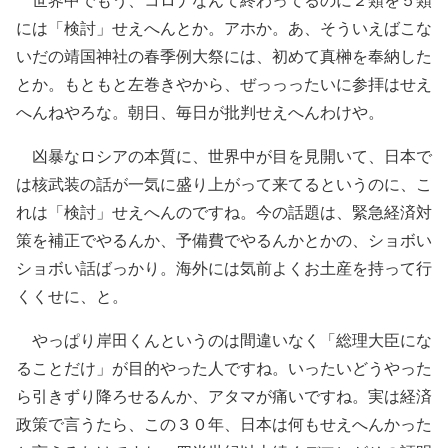
には「検討」せえへんとか。アホか。あ、そういえばこな
いだの靖国神社の春季例大祭には、初めて真榊を奉納した
とか。もともと左巻きやから、ぜっっったいに参拝はせえ
へんねやろな。朝日、毎日が批判せえへんわけや。
凶暴なロシアの本質に、世界中が目を見開いて、日本で
は核武装の話が一気に盛り上がって来てるというのに、こ
れは「検討」せえへんのですね。今の話題は、緊急経済対
策を補正でやるんか、予備費でやるんかとかの、ショボい
ショボい話ばっかり。海外には気前よくお土産を持って行
くくせに、と。
やっぱり岸田くんというのは間違いなく「総理大臣にな
ることだけ」が目的やった人ですね。いったいどうやった
ら引きずり降ろせるんか、アタマが痛いですね。実は経済
政策で言うたら、この３０年、日本は何もせえへんかった