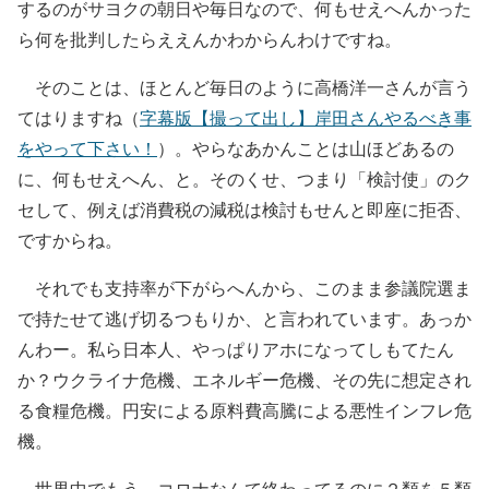
するのがサヨクの朝日や毎日なので、何もせえへんかった
ら何を批判したらええんかわからんわけですね。
そのことは、ほとんど毎日のように高橋洋一さんが言う
てはりますね（
字幕版【撮って出し】岸田さんやるべき事
をやって下さい！
）。やらなあかんことは山ほどあるの
に、何もせえへん、と。そのくせ、つまり「検討使」のク
セして、例えば消費税の減税は検討もせんと即座に拒否、
ですからね。
それでも支持率が下がらへんから、このまま参議院選ま
で持たせて逃げ切るつもりか、と言われています。あっか
んわー。私ら日本人、やっぱりアホになってしもてたん
か？ウクライナ危機、エネルギー危機、その先に想定され
る食糧危機。円安による原料費高騰による悪性インフレ危
機。
世界中でもう、コロナなんて終わってるのに２類を５類