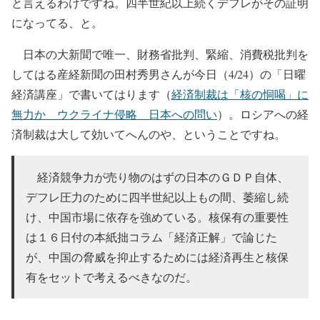
と言えるわけですね。四半世紀以上続くデフレがその証明
になってる、と。
日本の大新聞で唯一、財務省批判、緊縮、消費税批判を
してはる産経新聞の田村秀男さんが今日（4/24）の「日曜
経済講座」で書いてはります（
経済制裁は「核の恫喝」に
無力か ウクライナ侵略 日本への問い
）。ロシアへの経
済制裁は大して効いてへんのや、ということですね。
経済競争力が売り物のはずの日本のＧＤＰ自体、
デフレ圧力のために四半世紀以上もの間、萎縮し続
け、中国市場に依存を強めている。核保有の重要性
は１６日付の本紙拙コラム「経済正解」で論じた
が、中国の脅威を抑止するためには経済再生と核保
有をセットで考えるべきなのだ。