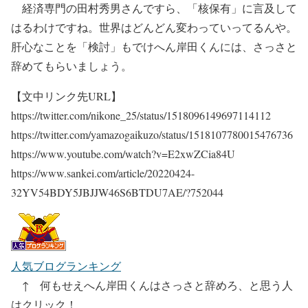
経済専門の田村秀男さんですら、「核保有」に言及して
はるわけですね。世界はどんどん変わっていってるんや。
肝心なことを「検討」もでけへん岸田くんには、さっさと
辞めてもらいましょう。
【文中リンク先URL】
https://twitter.com/nikone_25/status/1518096149697114112
https://twitter.com/yamazogaikuzo/status/1518107780015476736
https://www.youtube.com/watch?v=E2xwZCia84U
https://www.sankei.com/article/20220424-
32YV54BDY5JBJJW46S6BTDU7AE/?752044
人気ブログランキング
↑ 何もせえへん岸田くんはさっさと辞めろ、と思う人
はクリック！