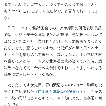
ダマされやすい日本人、いつまでそのままでおれるんか、
もうヤバいことになってるんやで、と言うておきましょ
う。
昨日（10/3）の臨時国会での、アホ岸田の所信表明演説
では、外交・安全保障はほとんど最後、憲法改正について
はむにゃむにゃと一言触れただけ、もう危機感がまったく
ありません。恐ろしいですね。北朝鮮が本気で日本本土に
ミサイルを撃ち込んで来たら、或いはシナがホンマに尖閣
を獲りに来たら、ロシアが北海道に攻め込んで来たら、憲
法改正なんて間に合わへんわけですね。このままいわゆる
戦争に突入したらどうなるか。
たまたまですが先日、青山繁晴さんのショート動画が公
開されていました（
自衛隊と軍隊は何が違う？
）。キャス
ター役の質問に答える形です。４５秒ほどの、文字通り短
い話です。