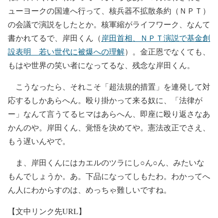
ューヨークの国連へ行って、核兵器不拡散条約（ＮＰＴ）
の会議で演説をしたとか。核軍縮がライフワーク、なんて
書かれてるで、岸田くん（
岸田首相、ＮＰＴ演説で基金創
設表明 若い世代に被爆への理解
）。金正恩でなくても、
もはや世界の笑い者になってるな、残念な岸田くん。
こうなったら、それこそ「超法規的措置」を連発して対
応するしかあらへん。殴り掛かって来る奴に、「法律が
ー」なんて言うてるヒマはあらへん、即座に殴り返さなあ
かんのや。岸田くん、覚悟を決めてや。憲法改正でさえ、
もう遅いんやで。
ま、岸田くんにはカエルのツラにし○ん○ん、みたいな
もんでしょうか。あ。下品になってしもたわ。わかってへ
ん人にわからすのは、めっちゃ難しいですね。
【文中リンク先URL】