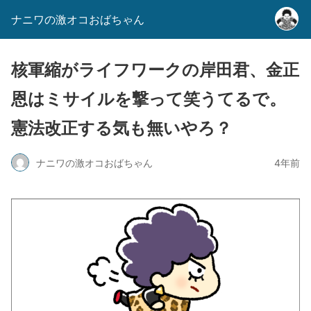
ナニワの激オコおばちゃん
核軍縮がライフワークの岸田君、金正
恩はミサイルを撃って笑うてるで。
憲法改正する気も無いやろ？
ナニワの激オコおばちゃん
4年前