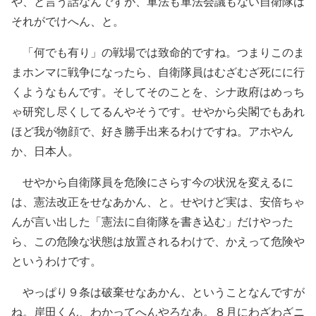
や、と言う話なんですが、軍法も軍法会議もない自衛隊は
それがでけへん、と。
「何でも有り」の戦場では致命的ですね。つまりこのま
まホンマに戦争になったら、自衛隊員はむざむざ死にに行
くようなもんです。そしてそのことを、シナ政府はめっち
ゃ研究し尽くしてるんやそうです。せやから尖閣でもあれ
ほど我が物顔で、好き勝手出来るわけですね。アホやん
か、日本人。
せやから自衛隊員を危険にさらす今の状況を変えるに
は、憲法改正をせなあかん、と。せやけど実は、安倍ちゃ
んが言い出した「憲法に自衛隊を書き込む」だけやった
ら、この危険な状態は放置されるわけで、かえって危険や
というわけです。
やっぱり９条は破棄せなあかん、ということなんですが
ね。岸田くん、わかってへんやろなあ。８月にわざわざニ