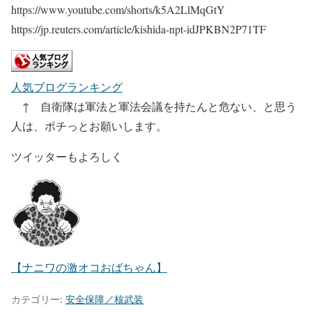
https://www.youtube.com/shorts/k5A2LlMqGtY
https://jp.reuters.com/article/kishida-npt-idJPKBN2P71TF
人気ブログランキング
↑ 自衛隊は軍法と軍法会議を持たんと危ない、と思う
人は、ポチっとお願いします。
ツイッターもよろしく
【ナニワの激オコおばちゃん】
カテゴリー:
安全保障／核武装