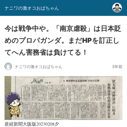
ナニワの激オコおばちゃん
今は戦争中や。「南京虐殺」は日本貶
めのプロパガンダ。まだHPを訂正し
てへん害務省は負けてる！
ナニワの激オコおばちゃん
3年前
産経新聞大阪版20230208夕