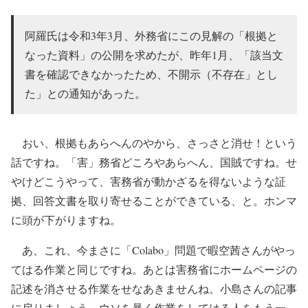
阿羅氏は令和3年3月、外務省にこの見解の「根拠と
なった資料」の公開を求めたが、昨年1月、「該当文
書を確認できなかったため、不開示（不存在」とし
た」との通知があった。
おい、根拠もあらへんのやから、さっさと消せ！という
話ですね。「害」務省どころやあらへん、国賊ですね。せ
やけどこうやって、害務省が動かざるを得ないような証
拠、回答文書を取り寄せることができている、と。ホンマ
に頭が下がりますね。
あ、これ、今まさに「Colabo」問題で暇空茜さんがやっ
てはる作業と同じですね。あとは害務省にホームページの
記述を消させる作業をせなあきませんね。小島さんの記事
に戻りましょう。ウソを暴く作業をしてはる人をもう一