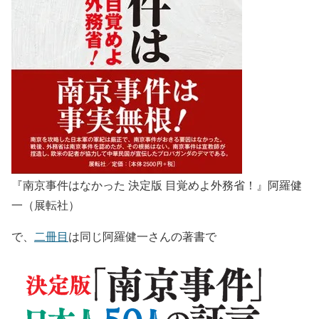
『南京事件はなかった 決定版 目覚めよ外務省！』阿羅健
一（展転社）
で、
二冊目
は同じ阿羅健一さんの著書で