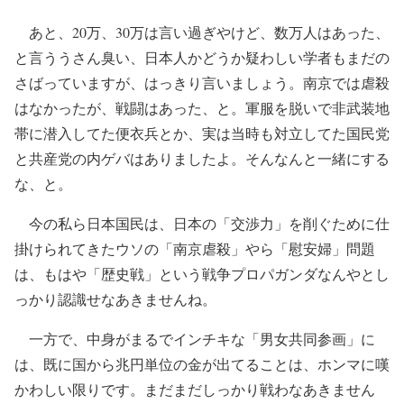
あと、20万、30万は言い過ぎやけど、数万人はあった、
と言ううさん臭い、日本人かどうか疑わしい学者もまだの
さばっていますが、はっきり言いましょう。南京では虐殺
はなかったが、戦闘はあった、と。軍服を脱いで非武装地
帯に潜入してた便衣兵とか、実は当時も対立してた国民党
と共産党の内ゲバはありましたよ。そんなんと一緒にする
な、と。
今の私ら日本国民は、日本の「交渉力」を削ぐために仕
掛けられてきたウソの「南京虐殺」やら「慰安婦」問題
は、もはや「歴史戦」という戦争プロパガンダなんやとし
っかり認識せなあきませんね。
一方で、中身がまるでインチキな「男女共同参画」に
は、既に国から兆円単位の金が出てることは、ホンマに嘆
かわしい限りです。まだまだしっかり戦わなあきません