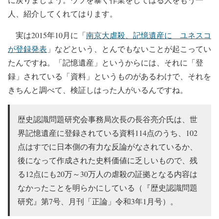
人、紹介してくれてはります。
実は2015年10月に「
南京大虐殺、記憶遺産に ユネスコ
が登録発表
」などという、とんでもないことが起こってい
たんですね。「記憶遺産」というからには、それに「登
録」されている「資料」というものがあるわけで、それを
きちんと調べて、検証しはった人がいるんですね。
歴史認識問題研究会事務局次長の長谷亮介氏は、世
界記憶遺産に登録されている資料114点のうち、102
点はすでに日本側の有力な反論がなされているか、
後になって作成された史料価値に乏しいもので、残
る12点にも20万～30万人の虐殺の証拠となる内容は
なかったことを明らかにしている（『歴史認識問題
研究』第7号、月刊「正論」令和3年1月号）。