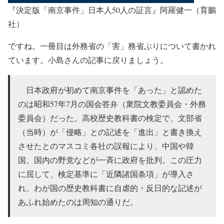
『決定版「南京事件」日本人50人の証言』阿羅健一（育鵬
社）
ですね。一冊目は外務省の「害」務省ぶりについて書かれ
ています。小島さんの記事に戻りましょう。
日本政府が初めて南京事件を「あった」と認めた
のは昭和57年7月の国会答弁（衆院文教委員会・外務
委員会）だった。高校歴史教科書の検定で、文部省
（当時）が「侵略」との記述を「進出」と書き換え
させたとのマスコミ各社の誤報により、中国や韓
国、国内の野党などが一斉に政府を批判。この圧力
に屈して、検定基準に「近隣諸国条項」が導入さ
れ、わが国の歴史教科書に自虐的・反日的な記述が
あふれ始めたのは周知の通りだ。