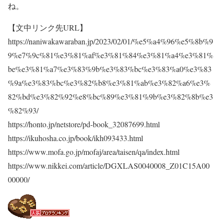
ね。
【文中リンク先URL】
https://naniwakawaraban.jp/2023/02/01/%e5%a4%96%e5%8b%9
9%e7%9c%81%e3%81%af%e3%81%84%e3%81%a4%e3%81%
be%e3%81%a7%e3%83%9b%e3%83%bc%e3%83%a0%e3%83
%9a%e3%83%bc%e3%82%b8%e3%81%ab%e3%82%a6%e3%
82%bd%e3%82%92%e8%bc%89%e3%81%9b%e3%82%8b%e3
%82%93/
https://honto.jp/netstore/pd-book_32087699.html
https://ikuhosha.co.jp/book/ikh093433.html
https://www.mofa.go.jp/mofaj/area/taisen/qa/index.html
https://www.nikkei.com/article/DGXLAS0040008_Z01C15A00
00000/