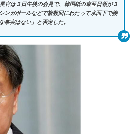
房長官は３日午後の会見で、韓国紙の東亜日報が３
シンガポールなどで複数回にわたって水面下で接
な事実はない」と否定した。