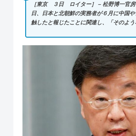
［東京 ３日 ロイター］ – 松野博一官
日、日本と北朝鮮の実務者が６月に中国や
触したと報じたことに関連し、「そのよう