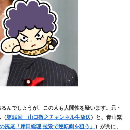
るんでしょうが、この人も人間性を疑います。元・
ん（
第26回 山口敬之チャンネル生放送
）と、青山繁
スの尻尾「岸田総理 拉致で逆転劇を狙う」
）が共に、