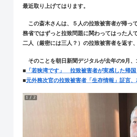
最近取り上げてはります。
この斎木さんは、５人の拉致被害者が帰って
務省ではずっと拉致問題に関わってはった人
二人（厳密には三人？）の拉致被害者を返す
そのことを朝日新聞デジタルが去年の9月、
■
「若狭湾です」 拉致被害者が実感した帰国
■
元外務次官の拉致被害者「生存情報」証言、