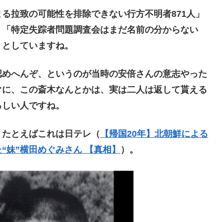
る拉致の可能性を排除できない行方不明者871人」
、「特定失踪者問題調査会はまだ名前の分からない
」としていますね。
めへんぞ、というのが当時の安倍さんの意志やった
ぐに、この斎木なんとかは、実は二人は返して貰える
ろしい人ですね。
たとえばこれは日テレ（
【帰国20年】北朝鮮による
“妹”横田めぐみさん 【真相】
）。