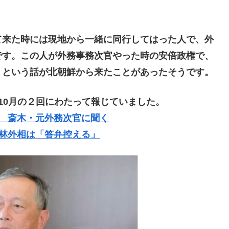
来た時には現地から一緒に同行してはった人で、外
です。この人が外務事務次官やった時の安倍政権で、
、という話が北朝鮮から来たことがあったそうです。
10月の２回にわたって報じていました。
 斎木・元外務次官に聞く
林外相は「答弁控える」