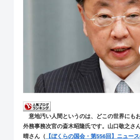
意地汚い人間というのは、どこの世界にもお
外務事務次官の斎木昭隆氏です。山口敬之さ
晴さん（
【ぼくらの国会・第556回】ニュー