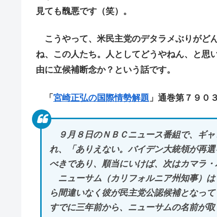
見ても醜悪です（笑）。
こうやって、米民主党のデタラメぶりがどん
ね、この人たち。人としてどうやねん、と思
由に立候補断念か？という話です。
「
宮崎正弘の国際情勢解題
」通巻第７９０
９月８日のＮＢＣニュース番組で、ギャ
れ、「ありえない。バイデン大統領が再選
べきであり、順当にいけば、次はカマラ・
ニューサム（カリフォルニア州知事）は
ら間違いなく彼が民主党公認候補となって
すでに三年前から、ニューサムの名前が取