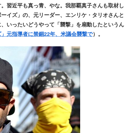
。習近平も真っ青、やな。我那覇真子さんも取材し
ボーイズ」の、元リーダー、エンリケ・タリオさんと
に、いったいどうやって「襲撃」を扇動したというん
」元指導者に禁錮22年、米議会襲撃で
）。