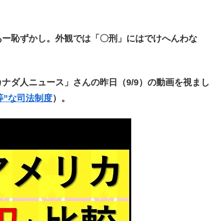
ー恥ずかし。外観では「〇刑」にはでけへんわな
ダ人ニュース」さんの昨日（9/9）の動画を視まし
等”な司法制度
）。