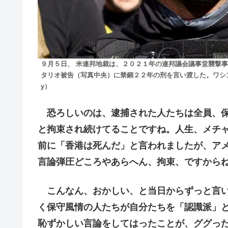
９月５日、 米連邦地裁は、２０２１年の連邦議会議事堂襲撃
タリオ被告（写真中央）に禁錮２２年の刑を言い渡した。ワシント
y）
恐ろしいのは、逮捕された人たちは全員、保
と拘束され続けてることですね。人生、メチ
前に「香港は死んだ」と言われましたが、ア
言論弾圧どころやあらへん、拘束、ですから
こんなん、おかしい、と当日からずっと言い
く保守風情の人たちが自分たちを「認識派」
恥ずかしい言論をしてはったことが、ググっ