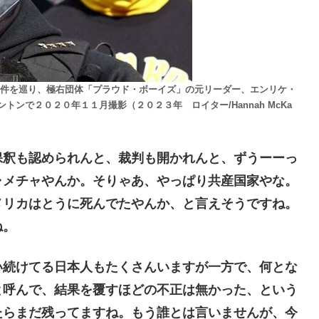
事件を巡り、極右団体「プラウド・ボーイズ」の元リーダー、エンリケ・
ンで２０２０年１１月撮影（２０２３年 ロイター/Hannah McKa
釈も認められんと、裁判も開かれんと、ずうーーっ
ャメチャやんか。そりゃあ、やっぱり共産国家やな。
メリカはとうに死んでたやんか、と言えそうですね。
ね。
続けてる日本人もたくさんいますが一方で、何とな
と呼んで、結果を覆すほどの不正は無かった、という
たらまだ残ってますね。もう誰とは言いませんが、今