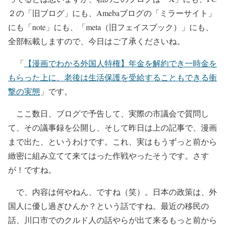
２の「旧ブログ」にも、Amebaブログの「ミラーサイト」
にも「note」にも、「meta（旧フェイスブック）」にも、
全部転載しますので、今日はご了承くださいね。
「
【漫画でわかる外国人特権】年金を解約でき一時金を
もらった上に、老後は生活保護を受給することもできる衝
撃の実態
」です。
ここ数日、ブログで予告して、実際の市議会で質問し
て、その議事録を公開し、そして昨日は上の記事で、漫画
まで出た、というわけです。これ、実はもうずっと前から
緻密に組み立てて来てはった作戦やったそうです。さす
が！ですね。
で、内容は何やねん、ですね（笑）。日本の政策は、外
国人に優し過ぎひんか？という話ですね。最近の移民の
話、川口市でのクルド人の話やらが出て来るもっと前から