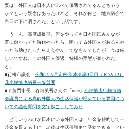
実は、外国人は日本人に比べて優遇されてるんとちゃう
か？という疑念はあったけれど、それが何と、地方議会で
白日の下に晒された、という話です。
うーん、高度成長期、何をやっても日本国民みんなが一
斉に儲かってた時代やったら、困ってる外国人がおるんや
ったら助けたったらええやん、てなもんでしたが、今は厳
しいですね。この外国人優遇、特権の実態が暴かれた、
と。
■行橋市議会
令和5年9月定例会 本会議3日目（Ｒ5.9.12）
③小坪慎也議員一般質問
■👴黄門市長 谷畑英吾さんの「note」
小坪慎也行橋市議
会議員による高齢外国人の生活保護が増えている要因につ
いての議会質問を文字起こししてみた
どういうわけか日本にいる外国人は、年金を解約して一
時金を貰える上に、老後は生活保護まで受給できる、とい