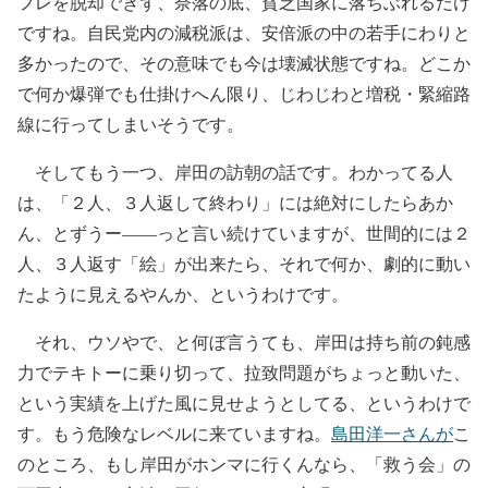
フレを脱却できず、奈落の底、貧乏国家に落ちぶれるだけ
ですね。自民党内の減税派は、安倍派の中の若手にわりと
多かったので、その意味でも今は壊滅状態ですね。どこか
で何か爆弾でも仕掛けへん限り、じわじわと増税・緊縮路
線に行ってしまいそうです。
そしてもう一つ、岸田の訪朝の話です。わかってる人
は、「２人、３人返して終わり」には絶対にしたらあか
ん、とずうー――っと言い続けていますが、世間的には２
人、３人返す「絵」が出来たら、それで何か、劇的に動い
たように見えるやんか、というわけです。
それ、ウソやで、と何ぼ言うても、岸田は持ち前の鈍感
力でテキトーに乗り切って、拉致問題がちょっと動いた、
という実績を上げた風に見せようとしてる、というわけで
す。もう危険なレベルに来ていますね。
島田洋一さんが
こ
のところ、もし岸田がホンマに行くんなら、「救う会」の