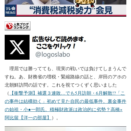
理屈では勝ってても、現実の戦いでは負けてしまうんで
すね。あ、財務省の増税・緊縮路線の話と、岸田のアホの
北朝鮮訪問の話です。これを視てつくずく思いました
（
【衝撃予測】補選３連敗…でも5月訪朝・6月解散!?「こ
の事件は結構効く」初めて見た自民の最低事件。裏金事件
の始祖・小●一郎氏。積極財政派は政治的に劣勢？高橋×
阿比留【洋一の部屋】
）。