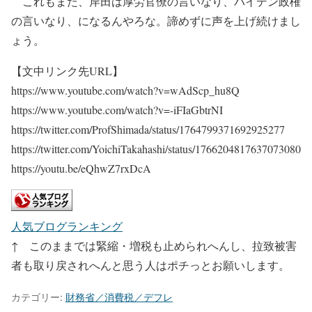
これもまた、岸田は厚労官僚の言いなり、バイデン政権
の言いなり、になるんやろな。諦めずに声を上げ続けまし
ょう。
【文中リンク先URL】
https://www.youtube.com/watch?v=wAdScp_hu8Q
https://www.youtube.com/watch?v=-iFIaGbtrNI
https://twitter.com/ProfShimada/status/1764799371692925277
https://twitter.com/YoichiTakahashi/status/1766204817637073080
https://youtu.be/eQhwZ7rxDcA
人気ブログランキング
↑ このままでは緊縮・増税も止められへんし、拉致被害
者も取り戻されへんと思う人はポチっとお願いします。
カテゴリー:
財務省／消費税／デフレ