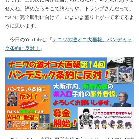
せんね。諦めたらそこで終わりや。トランプさんだって、
ついに完全勝利に向けて、いよいよ盛り上がって来てるよ
うに思います。
今日のYouTubeは「
ナニワの激オコ大画報。パンデミッ
ク条約に反対！
」