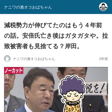
ナニワの激オコおばちゃん
減税勢力が伸びてたのはもう４年前
の話。安倍氏亡き後はガタガタや。拉
致被害者も見捨てる？岸田。
ナニワの激オコおばちゃん
2年前