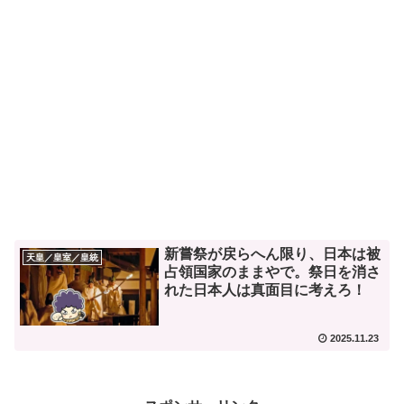
新嘗祭が戻らへん限り、日本は被
天皇／皇室／皇統
占領国家のままやで。祭日を消さ
れた日本人は真面目に考えろ！
2025.11.23