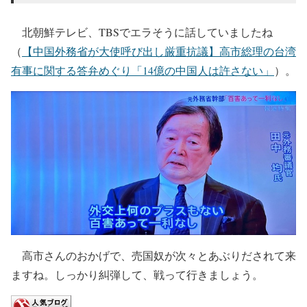
北朝鮮テレビ、TBSでエラそうに話していましたね
（
【中国外務省が大使呼び出し厳重抗議】高市総理の台湾
有事に関する答弁めぐり「14億の中国人は許さない」
）。
高市さんのおかげで、売国奴が次々とあぶりだされて来
ますね。しっかり糾弾して、戦って行きましょう。