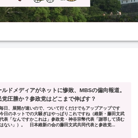
ールドメディアがネットに惨敗、MBSの偏向報道。
民党圧勝か？参政党はどこまで伸ばす？
毎日、展開が速いので、ついて行くだけでもアップアップです
今日のネットでの大騒ぎはやっぱりこれですね（維新・藤田文武
代表「なんですかこれは」参政党・神谷宗幣代表「謝罪して済む
はない」）。 日本維新の会の藤田文武共同代表と参政党...