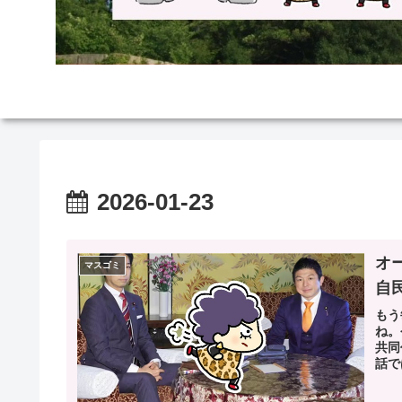
2026-01-23
オ
マスゴミ
自
もう
ね。
共同
話で