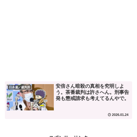
安倍さん暗殺の真相を究明しよ
日弁連／裁判所
う。茶番裁判は許さへん。刑事告
発も懲戒請求も考えてるんやで。
2026.01.24