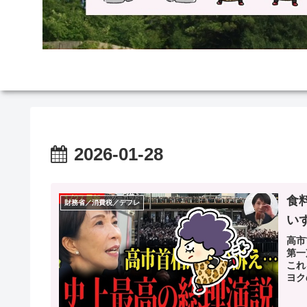
2026-01-28
食
財務省／消費税／デフレ
い
高市
第一
これ
ヨク