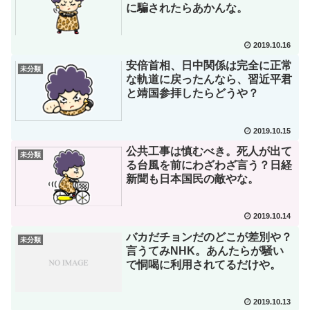
に騙されたらあかんな。
2019.10.16
安倍首相、日中関係は完全に正常
未分類
な軌道に戻ったんなら、習近平君
と靖国参拝したらどうや？
2019.10.15
公共工事は慎むべき。死人が出て
未分類
る台風を前にわざわざ言う？日経
新聞も日本国民の敵やな。
2019.10.14
バカだチョンだのどこが差別や？
未分類
言うてみNHK。あんたらが騒い
で恫喝に利用されてるだけや。
2019.10.13