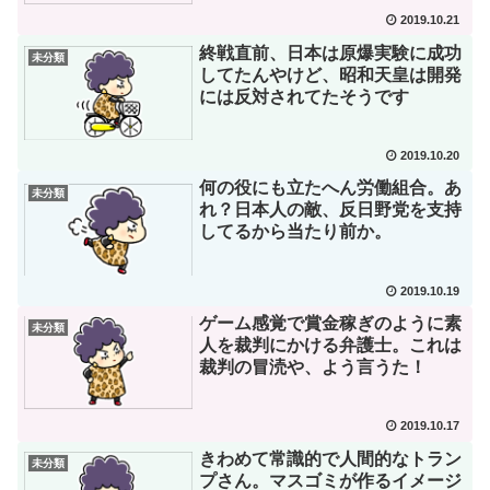
2019.10.21
終戦直前、日本は原爆実験に成功
未分類
してたんやけど、昭和天皇は開発
には反対されてたそうです
2019.10.20
何の役にも立たへん労働組合。あ
未分類
れ？日本人の敵、反日野党を支持
してるから当たり前か。
2019.10.19
ゲーム感覚で賞金稼ぎのように素
未分類
人を裁判にかける弁護士。これは
裁判の冒涜や、よう言うた！
2019.10.17
きわめて常識的で人間的なトラン
未分類
プさん。マスゴミが作るイメージ