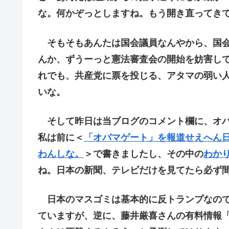
な。何かぞっとしますね。もう開き直ってき
そもそもあんたは国会議員なんやから、国会
んか、ずうーっと憲法審査会の開始を妨害し
れでも、共産党に票を投じる、アタマの弱い
いな。
そして昨日は当ブログのコメント欄に、オバ
私は前に＜
「オバマゲート」を報道せえへん日
わんしな。
＞で書きましたし、その中の
わか
ね。日本の新聞、テレビだけを見てたら必ず
日本のマスゴミは基本的に反トランプなので
ていますが、逆に、藤井厳喜さんの有料情報