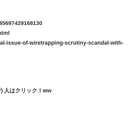
2045697429168130
html
al-issue-of-wiretrapping-scrutiny-scandal-with-
う人はクリック！ww