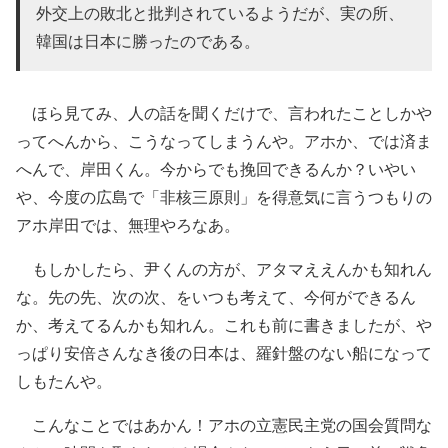
外交上の敗北と批判されているようだが、実の所、
韓国は日本に勝ったのである。
ほら見てみ、人の話を聞くだけで、言われたことしかや
ってへんから、こうなってしまうんや。アホか、では済ま
へんで、岸田くん。今からでも挽回できるんか？いやい
や、今度の広島で「非核三原則」を得意気に言うつもりの
アホ岸田では、無理やろなあ。
もしかしたら、尹くんの方が、アタマええんかも知れん
な。先の先、次の次、をいつも考えて、今何ができるん
か、考えてるんかも知れん。これも前に書きましたが、や
っぱり安倍さんなき後の日本は、羅針盤のない船になって
しもたんや。
こんなことではあかん！アホの立憲民主党の国会質問な