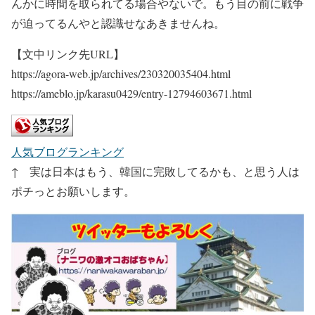
んかに時間を取られてる場合やないで。もう目の前に戦争
が迫ってるんやと認識せなあきませんね。
【文中リンク先URL】
https://agora-web.jp/archives/230320035404.html
https://ameblo.jp/karasu0429/entry-12794603671.html
人気ブログランキング
↑ 実は日本はもう、韓国に完敗してるかも、と思う人は
ポチっとお願いします。