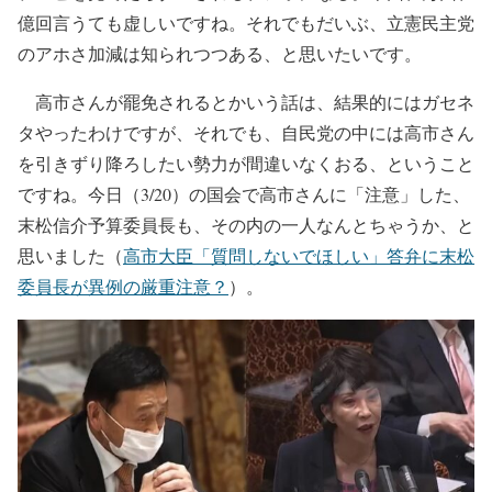
億回言うても虚しいですね。それでもだいぶ、立憲民主党
のアホさ加減は知られつつある、と思いたいです。
高市さんが罷免されるとかいう話は、結果的にはガセネ
タやったわけですが、それでも、自民党の中には高市さん
を引きずり降ろしたい勢力が間違いなくおる、ということ
ですね。今日（3/20）の国会で高市さんに「注意」した、
末松信介予算委員長も、その内の一人なんとちゃうか、と
思いました（
高市大臣「質問しないでほしい」答弁に末松
委員長が異例の厳重注意？
）。