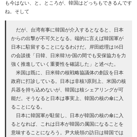
も今はない、と。ところが、韓国はどっちもできるんです
ね。そして
だが、台湾有事に韓国が介入するとなると、日本
からの出撃が不可欠となる。端的に言えば韓国軍が
日本に駐留することになるわけだ。岸田総理は16日
の会談後「日韓、日米韓3か国の間でも安保協力を力
強く推進していく重要性を確認した」と述べた。
米国は既に、日米韓の核戦略協議体の創設を日本
政府に打診している。日本は非核3原則上、米国の核
兵器を持ち込めないが、韓国は核シェアリングが可
能だ。そうなると日本は事実上、韓国の核の傘に入
ることになる。
日本に韓国軍が駐留し、日本が韓国の核の傘に入
るとなれば、これは日本が韓国の属国になることを
意味することになろう。尹大統領の訪日は韓国では