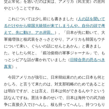
交正常化」を急いだのは実は、アメリカ（民主党）の意向
やということですね。
これについては少し前にも書きました（
人の話を聞いて
るだけやから韓国大統領が来てしまうんや。自分の頭で考
えて、先に動け、アホ岸田。
）。「日本が先に動いて、大
軍備増強と核武装をさっさとやり、アメリカも韓国もウチ
について来い、ぐらいの話にせんとあかん」と書きまし
た。そしたら何と、「鍛冶俊樹の軍事ジャーナル」で、も
っとシビアな話が書かれていました（
日韓合意の恐るべき
真実
）。
今回アメリカが強引に、日米韓結束のために日本も何と
かしろ、と言うて来たのは、対支那戦略のためであること
は明白ですが、とは言え、日本は何ができるんや？という
話なんですね。憲法９条のせいで、日本は海外での武力紛
争に直接介入でけへんし、核も持ってへんし、持つつもり