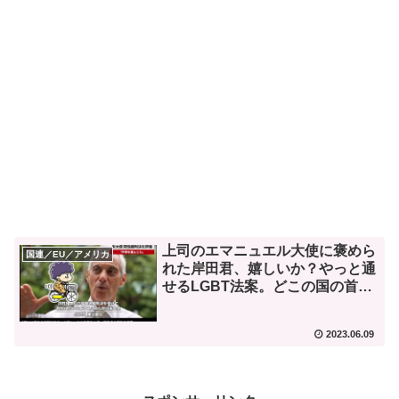
上司のエマニュエル大使に褒めら
国連／EU／アメリカ
れた岸田君、嬉しいか？やっと通
せるLGBT法案。どこの国の首
相？
2023.06.09