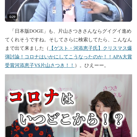
「日本版DOGE」も、片山さつきさんならグイグイ進め
てくれそうですね。そしてさらに検索してたら、こんなん
まで出て来ました（
【ゲスト・河添恵子氏】クリスマス爆
弾討論！コロナはいかにしてこうなったのか！！APA大賞
受賞河添恵子VS片山さつき！！
）。ひえーー。