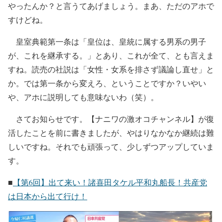
やったんか？と言うてあげましょう。まあ、ただのアホで
すけどね。
皇室典範第一条は「皇位は、皇統に属する男系の男子
が、これを継承する。」とあり、これが全て、とも言えま
すね。読売の社説は「女性・女系を排さず議論し直せ」と
か。では第一条から変えろ、ということですか？いやい
や、アホに説明しても意味ないわ（笑）。
さてお知らせです。【ナニワの激オコチャンネル】が復
活したことを前に書きましたが、やはりなかなか継続は難
しいですね。それでも頑張って、少しずつアップしていま
す。
■
【第6回】出て来い！諸喜田タケル平和丸船長！共産党
は日本から出て行け！