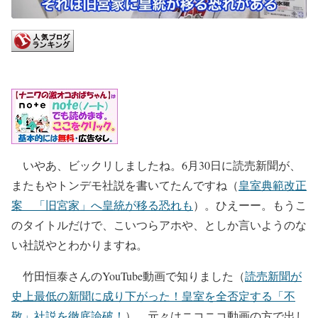
いやあ、ビックリしましたね。6月30日に読売新聞が、
またもやトンデモ社説を書いてたんですね（
皇室典範改正
案 「旧宮家」へ皇統が移る恐れも
）。ひえーー。もうこ
のタイトルだけで、こいつらアホや、としか言いようのな
い社説やとわかりますね。
竹田恒泰さんのYouTube動画で知りました（
読売新聞が
史上最低の新聞に成り下がった！皇室を全否定する「不
敬」社説を徹底論破！
）。元々はニコニコ動画の方で出し