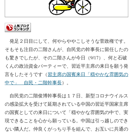
発足２日目にして、何やらややこしそうな菅政権です。
そもそも注目の二階さんが、自民党の幹事長に留任したの
も驚きでしたが、その二階さんが今日（9/17）、何と石破
くんの政治資金パーティーで、習近平主席の来日を願う発
言をしたそうです（
習主席の国賓来日「穏やかな雰囲気の
中で」 自民・二階幹事長
）。
自民党の二階俊博幹事長は１７日、新型コロナウイルス
の感染拡大を受けて延期されている中国の習近平国家主席
の国賓としての来日について「穏やかな雰囲気の中で、実
現できることを心から願っている。中国は引っ越しのでき
ない隣人だ。仲良くがっちり手を組んで、お互いに共通の