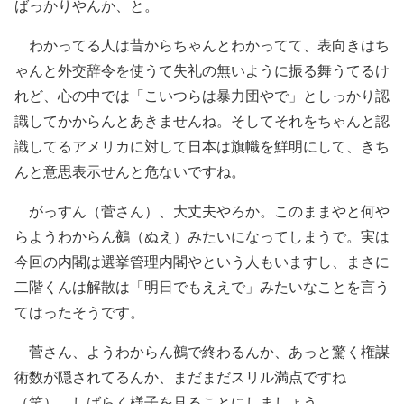
ばっかりやんか、と。
わかってる人は昔からちゃんとわかってて、表向きはち
ゃんと外交辞令を使うて失礼の無いように振る舞うてるけ
れど、心の中では「こいつらは暴力団やで」としっかり認
識してかからんとあきませんね。そしてそれをちゃんと認
識してるアメリカに対して日本は旗幟を鮮明にして、きち
んと意思表示せんと危ないですね。
がっすん（菅さん）、大丈夫やろか。このままやと何や
らようわからん鵺（ぬえ）みたいになってしまうで。実は
今回の内閣は選挙管理内閣やという人もいますし、まさに
二階くんは解散は「明日でもええで」みたいなことを言う
てはったそうです。
菅さん、ようわからん鵺で終わるんか、あっと驚く権謀
術数が隠されてるんか、まだまだスリル満点ですね
（笑）。しばらく様子を見ることにしましょう。