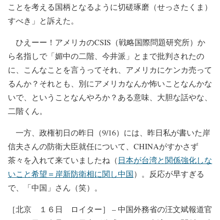
ことを考える国柄となるように切磋琢磨（せっさたくま）
すべき」と訴えた。
ひえーー！アメリカのCSIS（戦略国際問題研究所）か
ら名指しで「媚中の二階、今井派」とまで批判されたの
に、こんなことを言うってそれ、アメリカにケンカ売って
るんか？それとも、別にアメリカなんか怖いことなんかな
いで、ということなんやろか？ある意味、大胆な話やな、
二階くん。
一方、政権初日の昨日（9/16）には、昨日私が書いた岸
信夫さんの防衛大臣就任について、CHINAがすかさず
茶々を入れて来ていましたね（
日本が台湾と関係強化しな
いこと希望＝岸新防衛相に関し中国
）。反応が早すぎる
で、「中国」さん（笑）。
［北京 １６日 ロイター］ – 中国外務省の汪文斌報道官