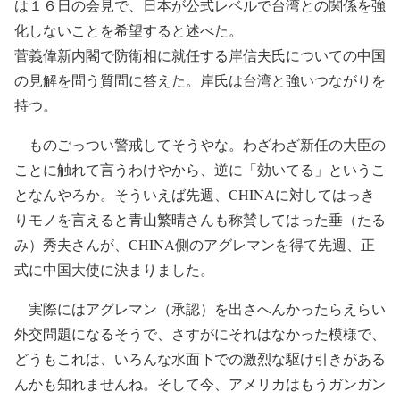
は１６日の会見で、日本が公式レベルで台湾との関係を強
化しないことを希望すると述べた。
菅義偉新内閣で防衛相に就任する岸信夫氏についての中国
の見解を問う質問に答えた。岸氏は台湾と強いつながりを
持つ。
ものごっつい警戒してそうやな。わざわざ新任の大臣の
ことに触れて言うわけやから、逆に「効いてる」というこ
となんやろか。そういえば先週、CHINAに対してはっき
りモノを言えると青山繁晴さんも称賛してはった垂（たる
み）秀夫さんが、CHINA側のアグレマンを得て先週、正
式に中国大使に決まりました。
実際にはアグレマン（承認）を出さへんかったらえらい
外交問題になるそうで、さすがにそれはなかった模様で、
どうもこれは、いろんな水面下での激烈な駆け引きがある
んかも知れませんね。そして今、アメリカはもうガンガン