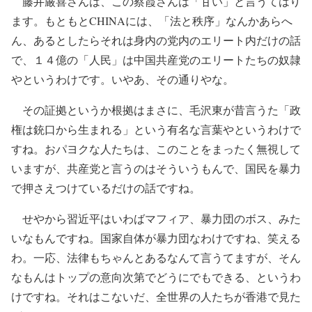
藤井厳喜さんは、この蔡霞さんは「甘い」と言うてはり
ます。もともとCHINAには、「法と秩序」なんかあらへ
ん、あるとしたらそれは身内の党内のエリート内だけの話
で、１４億の「人民」は中国共産党のエリートたちの奴隷
やというわけです。いやあ、その通りやな。
その証拠というか根拠はまさに、毛沢東が昔言うた「政
権は銃口から生まれる」という有名な言葉やというわけで
すね。おパヨクな人たちは、このことをまったく無視して
いますが、共産党と言うのはそういうもんで、国民を暴力
で押さえつけているだけの話ですね。
せやから習近平はいわばマフィア、暴力団のボス、みた
いなもんですね。国家自体が暴力団なわけですね、笑える
わ。一応、法律もちゃんとあるなんて言うてますが、そん
なもんはトップの意向次第でどうにでもできる、というわ
けですね。それはこないだ、全世界の人たちが香港で見た