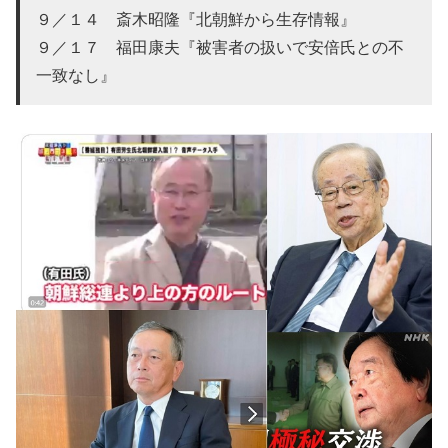
９／１４ 斎木昭隆『北朝鮮から生存情報』
９／１７ 福田康夫『被害者の扱いで安倍氏との不
一致なし』