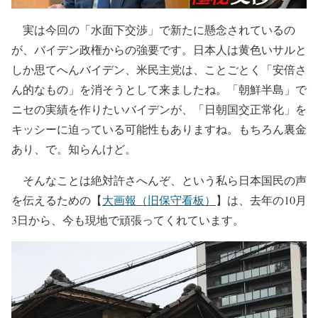
実は今回の「水面下交渉」で新たに懸念されているの
が、バイデン政権からの強要です。日本人は黄色いサルと
しか思てへんバイデン、米民主党は、ことごとく「安倍さ
ん的なもの」を消そうとして来ましたね。「朝鮮半島」で
ニセの実績を作りたいバイデンが、「日朝国交正常化」を
キッシーに迫っている可能性もありますね。もちろん裏金
あり、で。知らんけど。
そんなことは絶対許さへんぞ、という私ら日本国民の声
を伝えるための【
大画報（旧保守看板）
】は、去年の10月
3日から、今も現地で頑張ってくれています。