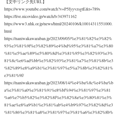
【文中リンク先URL】
https://www.youtube.com/watch?v=P5fyyvzsgtE&t=789s
https://live.nicovideo.jp/watch/lv343971162
https://www3.nhk.or.jp/news/html/20240106/k10014311551000.
html
https://naniwakawaraban.jp/2023/09/05/%e3%81%82%e3%82%
93%e3%81%9f%e3%82%89%e4%bd%95%e3%81%a7%e3%80
%81%e5%ae%89%e5%80%8d%e3%81%95%e3%82%93%e3%
81%8c%e6%ad%bb%e3%82%93%e3%81%a7%e3%81%8b%e3
%82%89%e8%a9%b1%e3%81%97%e5%a7%8b%e3%82%81%
e3%81%9f/
https://naniwakawaraban.jp/2023/08/14/%e4%ba%8c%e4%ba%b
a%e3%81%a0%e3%81%91%e8%bf%94%e3%81%97%e3%81
%a6%e7%b5%82%e3%82%8f%e3%82%8a%e3%80%81%e3%
81%ae%e8%a9%b1%e3%81%ab%e4%b9%97%e3%82%8d%e3
%81%86%e3%81%a8%e3%81%97%e3%81%a6%e3%82%8b%