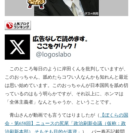
このところ毎日のように岸田くんを批判していますが、
このおっちゃん、舐めたらコワい人なんかも知れんと最近
は思い始めています。このおっちゃんが日本国民を舐め切
っているのはもう明らかですが、それ以上に、ホンマは
「全体主義者」なんとちゃうか、ということです。
青山さんが動画でも言うてはりましたが（
【ぼくらの国
会・第658回】ニュースの尻尾「政治刷新会議（仮称：政
治刷新本部） そもそも目的が真逆」
）、パー券不記載問