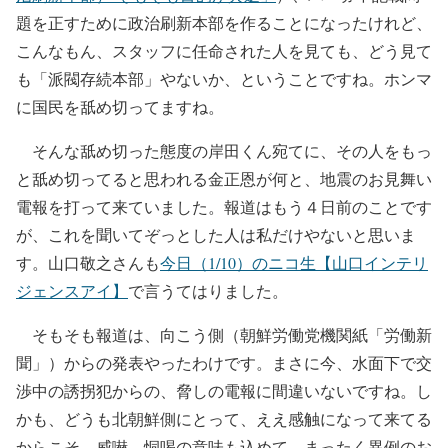
題を正すために政治刷新本部を作ることになったけれど、
こんなもん、スタッフに任命された人を見ても、どう見て
も「派閥存続本部」やないか、ということですね。ホンマ
に国民を舐め切ってますね。
そんな舐め切った態度の岸田くん宛てに、その人をもっ
と舐め切ってると思われる金正恩が何と、地震のお見舞い
電報を打って来ていました。報道はもう４日前のことです
が、これを聞いてぞっとした人は私だけやないと思いま
す。山口敬之さんも
今日（1/10）のニコ生【山口インテリ
ジェンスアイ】
で言うてはりました。
そもそも報道は、向こう側（朝鮮労働党機関紙「労働新
聞」）からの発表やったわけです。まさに今、水面下で交
渉中の誘拐犯からの、脅しの電報に間違いないですね。し
かも、どうも北朝鮮側にとって、ええ感触になって来てる
からこそ、威嚇、恫喝の意味も込めて、まったく異例のお