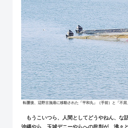
転覆後、辺野古漁港に移動された「平和丸」（手前）と「不屈」
もうこいつら、人間としてどうやねん、な話
沖縄やら、玉城デニーやらへの批判が、沸々