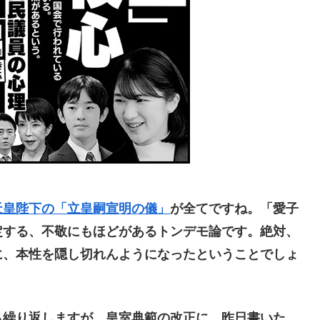
天皇陛下の「立皇嗣宣明の儀」
が全てですね。「愛子
定する、不敬にもほどがあるトンデモ論です。絶対、
に、本性を隠し切れんようになったということでしょ
繰り返しますが、皇室典範の改正に、昨日書いた