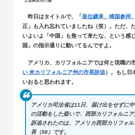
立皇嗣宣明の儀
昨日はタイトルで、「
皇位継承、靖国参拝
正」も入れ忘れていましたね（笑）。ただ、
いよいよ「中国」も焦って来たな、という感
国」の指示通りに動いてるんですよ。
アメリカ、カリフォルニアでは何と現職の市
い 米カリフォルニア州の市長訴追
）。もし日
いおると思われます。
アメリカ司法省は11日、届け出をせずに
の活動をした疑いで、西部カリフォルニア
訴追されたのは、アメリカ西部カリフォル
長（58）です。