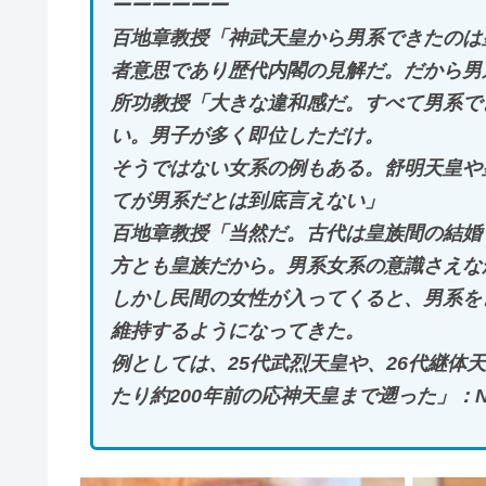
ーーーーーー
百地章教授「神武天皇から男系できたのは
者意思であり歴代内閣の見解だ。だから男
所功教授「大きな違和感だ。すべて男系で
い。男子が多く即位しただけ。
そうではない女系の例もある。舒明天皇や
てが男系だとは到底言えない」
百地章教授「当然だ。古代は皇族間の結婚
方とも皇族だから。男系女系の意識さえな
しかし民間の女性が入ってくると、男系を
維持するようになってきた。
例としては、25代武烈天皇や、26代継体
たり約200年前の応神天皇まで遡った」：