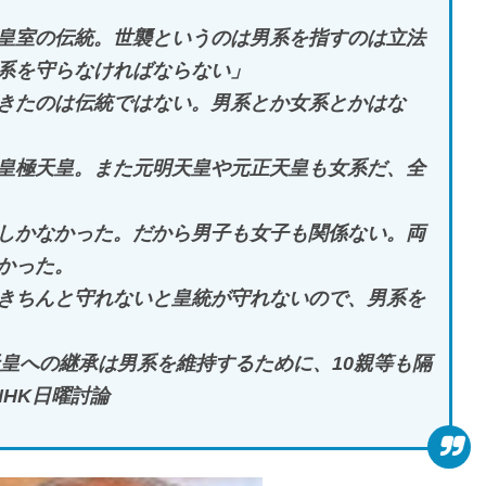
皇室の伝統。世襲というのは男系を指すのは立法
系を守らなければならない」
きたのは伝統ではない。男系とか女系とかはな
皇極天皇。また元明天皇や元正天皇も女系だ、全
しかなかった。だから男子も女子も関係ない。両
かった。
きちんと守れないと皇統が守れないので、男系を
天皇への継承は男系を維持するために、10親等も隔
NHK日曜討論