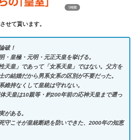
させて貰います。
論破！
明・皇極・元明・元正天皇を挙げる。
性天皇」であって「女系天皇」ではない。父方を
士の結婚だから男系女系の区別が不要だった。
系維持なくして皇統は守れない。
体天皇は10親等・約200年前の応神天皇まで遡っ
実がある。
守こそが皇統断絶を防いできた、2000年の知恵