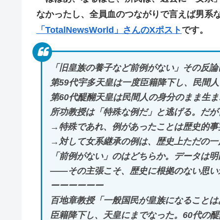
なかったし、全員血のつながりで言えば男系
「TotalNewsWorld」さんのXポスト
です。
「旧皇族の養子など前例がない」その反論
第59代宇多天皇は一度臣籍降下し、民間
第60代醍醐天皇は民間人の身分のまま生
所功教授は「特殊な例だ」と逃げる。だが
→特殊であれ、例があったことは歴史的事
→対して女系継承の例は、歴史上ただの一
「前例がない」のはどちらか。データは明
——その主張こそ、歴史に根拠のない思い
ーーーーーー
百地章教授「一般国民が皇族になることは
臣籍降下し、天皇にまでなった。60代の