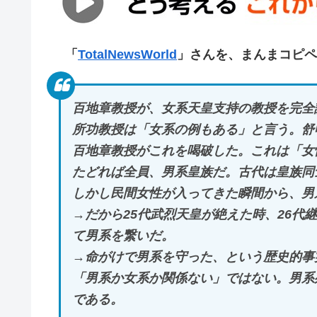
「
TotalNewsWorld
」さんを、まんまコピペ
百地章教授が、女系天皇支持の教授を完全
所功教授は「女系の例もある」と言う。舒
百地章教授がこれを喝破した。これは「女
たどれば全員、男系皇族だ。古代は皇族同
しかし民間女性が入ってきた瞬間から、男
→だから25代武烈天皇が絶えた時、26代継
て男系を繋いだ。
→命がけで男系を守った、という歴史的事
「男系か女系か関係ない」ではない。男系死
である。